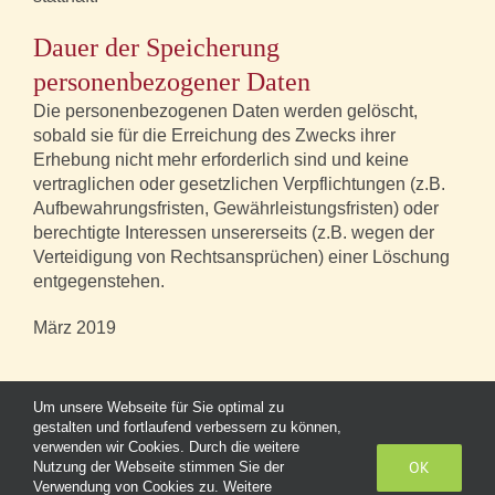
Dauer der Speicherung
personenbezogener Daten
Die personenbezogenen Daten werden gelöscht,
sobald sie für die Erreichung des Zwecks ihrer
Erhebung nicht mehr erforderlich sind und keine
vertraglichen oder gesetzlichen Verpflichtungen (z.B.
Aufbewahrungsfristen, Gewährleistungsfristen) oder
berechtigte Interessen unsererseits (z.B. wegen der
Verteidigung von Rechtsansprüchen) einer Löschung
entgegenstehen.
März 2019
Um unsere Webseite für Sie optimal zu
gestalten und fortlaufend verbessern zu können,
verwenden wir Cookies. Durch die weitere
OK
Nutzung der Webseite stimmen Sie der
Verwendung von Cookies zu. Weitere
Copyright 2025 | Trödelstübchen & Café | Große Burgstraße 25 | 19395