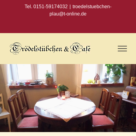
Zum
Tel. 0151-59174032
|
troedelstuebchen-
Inhalt
plau@t-online.de
springen
Instagram